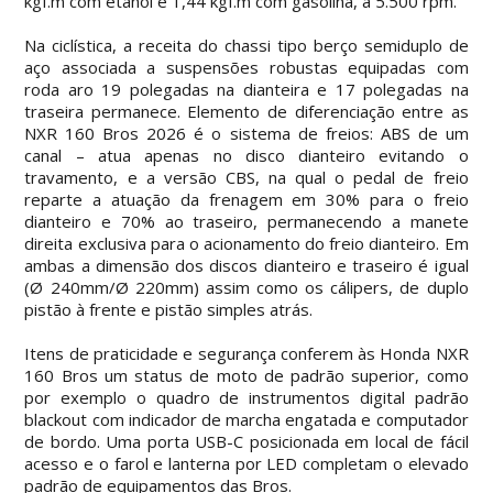
kgf.m com etanol e 1,44 kgf.m com gasolina, a 5.500 rpm.
Na ciclística, a receita do chassi tipo berço semiduplo de
aço associada a suspensões robustas equipadas com
roda aro 19 polegadas na dianteira e 17 polegadas na
traseira permanece. Elemento de diferenciação entre as
NXR 160 Bros 2026 é o sistema de freios: ABS de um
canal – atua apenas no disco dianteiro evitando o
travamento, e a versão CBS, na qual o pedal de freio
reparte a atuação da frenagem em 30% para o freio
dianteiro e 70% ao traseiro, permanecendo a manete
direita exclusiva para o acionamento do freio dianteiro. Em
ambas a dimensão dos discos dianteiro e traseiro é igual
(Ø 240mm/Ø 220mm) assim como os cálipers, de duplo
pistão à frente e pistão simples atrás.
Itens de praticidade e segurança conferem às Honda NXR
160 Bros um status de moto de padrão superior, como
por exemplo o quadro de instrumentos digital padrão
blackout com indicador de marcha engatada e computador
de bordo. Uma porta USB-C posicionada em local de fácil
acesso e o farol e lanterna por LED completam o elevado
padrão de equipamentos das Bros.